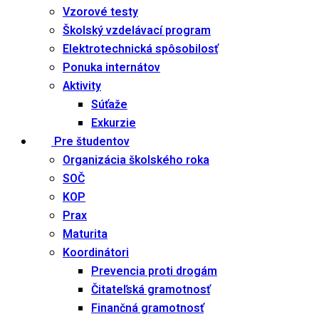
Vzorové testy
Školský vzdelávací program
Elektrotechnická spôsobilosť
Ponuka internátov
Aktivity
Súťaže
Exkurzie
Pre študentov
Organizácia školského roka
SOČ
KOP
Prax
Maturita
Koordinátori
Prevencia proti drogám
Čitateľská gramotnosť
Finančná gramotnosť