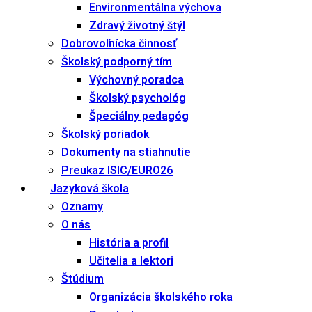
Environmentálna výchova
Zdravý životný štýl
Dobrovoľnícka činnosť
Školský podporný tím
Výchovný poradca
Školský psychológ
Špeciálny pedagóg
Školský poriadok
Dokumenty na stiahnutie
Preukaz ISIC/EURO26
Jazyková škola
Oznamy
O nás
História a profil
Učitelia a lektori
Štúdium
Organizácia školského roka