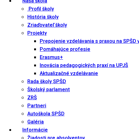
Naša škola
Profil školy
História školy
Zriaďovateľ školy
Projekty
Prepojenie vzdelávania s praxou na SPŠD 
Pomáhajúce profesie
Erasmus+
Inovácia pedagogických praxí na UPJŠ
Aktualizačné vzdelávanie
Rada školy SPŠD
Školský parlament
ZRŠ
Partneri
Autoškola SPŠD
Galéria
Informácie
Žiadosti pre absolventov