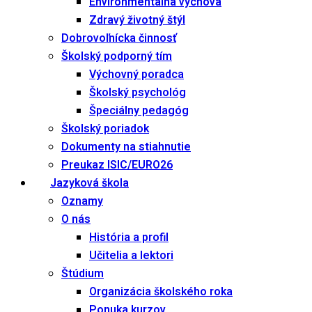
Environmentálna výchova
Zdravý životný štýl
Dobrovoľnícka činnosť
Školský podporný tím
Výchovný poradca
Školský psychológ
Špeciálny pedagóg
Školský poriadok
Dokumenty na stiahnutie
Preukaz ISIC/EURO26
Jazyková škola
Oznamy
O nás
História a profil
Učitelia a lektori
Štúdium
Organizácia školského roka
Ponuka kurzov