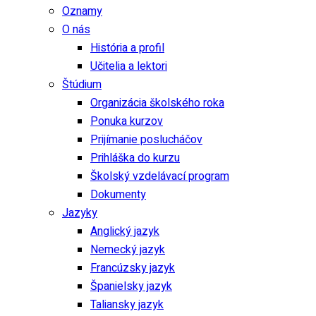
Oznamy
O nás
História a profil
Učitelia a lektori
Štúdium
Organizácia školského roka
Ponuka kurzov
Prijímanie poslucháčov
Prihláška do kurzu
Školský vzdelávací program
Dokumenty
Jazyky
Anglický jazyk
Nemecký jazyk
Francúzsky jazyk
Španielsky jazyk
Taliansky jazyk