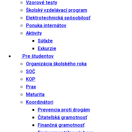
Vzorové testy
Školský vzdelávací program
Elektrotechnická spôsobilosť
Ponuka internátov
Aktivity
Súťaže
Exkurzie
Pre študentov
Organizácia školského roka
SOČ
KOP
Prax
Maturita
Koordinátori
Prevencia proti drogám
Čitateľská gramotnosť
Finančná gramotnosť