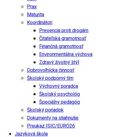
Prax
Maturita
Koordinátori
Prevencia proti drogám
Čitateľská gramotnosť
Finančná gramotnosť
Environmentálna výchova
Zdravý životný štýl
Dobrovoľnícka činnosť
Školský podporný tím
Výchovný poradca
Školský psychológ
Špeciálny pedagóg
Školský poriadok
Dokumenty na stiahnutie
Preukaz ISIC/EURO26
Jazyková škola