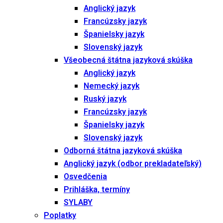
Anglický jazyk
Francúzsky jazyk
Španielsky jazyk
Slovenský jazyk
Všeobecná štátna jazyková skúška
Anglický jazyk
Nemecký jazyk
Ruský jazyk
Francúzsky jazyk
Španielsky jazyk
Slovenský jazyk
Odborná štátna jazyková skúška
Anglický jazyk (odbor prekladateľský)
Osvedčenia
Prihláška, termíny
SYLABY
Poplatky