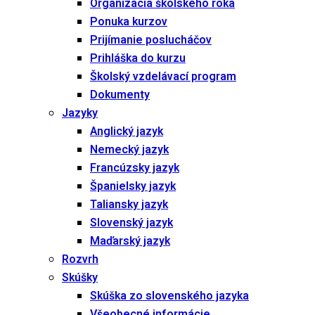
Organizácia školského roka
Ponuka kurzov
Prijímanie poslucháčov
Prihláška do kurzu
Školský vzdelávací program
Dokumenty
Jazyky
Anglický jazyk
Nemecký jazyk
Francúzsky jazyk
Španielsky jazyk
Taliansky jazyk
Slovenský jazyk
Maďarský jazyk
Rozvrh
Skúšky
Skúška zo slovenského jazyka
Všeobecné informácie