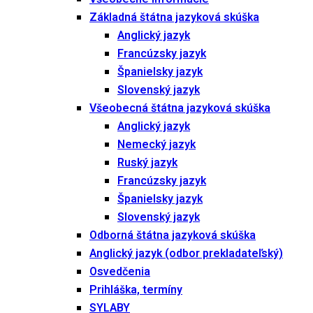
Základná štátna jazyková skúška
Anglický jazyk
Francúzsky jazyk
Španielsky jazyk
Slovenský jazyk
Všeobecná štátna jazyková skúška
Anglický jazyk
Nemecký jazyk
Ruský jazyk
Francúzsky jazyk
Španielsky jazyk
Slovenský jazyk
Odborná štátna jazyková skúška
Anglický jazyk (odbor prekladateľský)
Osvedčenia
Prihláška, termíny
SYLABY