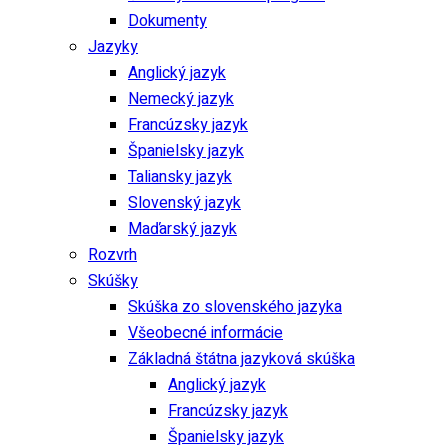
Dokumenty
Jazyky
Anglický jazyk
Nemecký jazyk
Francúzsky jazyk
Španielsky jazyk
Taliansky jazyk
Slovenský jazyk
Maďarský jazyk
Rozvrh
Skúšky
Skúška zo slovenského jazyka
Všeobecné informácie
Základná štátna jazyková skúška
Anglický jazyk
Francúzsky jazyk
Španielsky jazyk