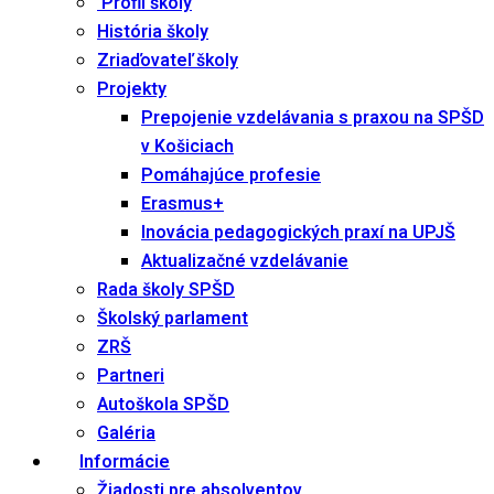
Profil školy
História školy
Zriaďovateľ školy
Projekty
Prepojenie vzdelávania s praxou na SPŠD
v Košiciach
Pomáhajúce profesie
Erasmus+
Inovácia pedagogických praxí na UPJŠ
Aktualizačné vzdelávanie
Rada školy SPŠD
Školský parlament
ZRŠ
Partneri
Autoškola SPŠD
Galéria
Informácie
Žiadosti pre absolventov