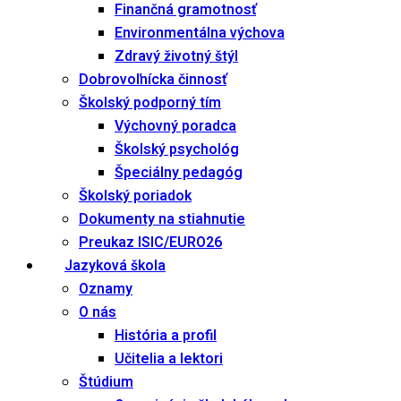
Finančná gramotnosť
Environmentálna výchova
Zdravý životný štýl
Dobrovoľnícka činnosť
Školský podporný tím
Výchovný poradca
Školský psychológ
Špeciálny pedagóg
Školský poriadok
Dokumenty na stiahnutie
Preukaz ISIC/EURO26
Jazyková škola
Oznamy
O nás
História a profil
Učitelia a lektori
Štúdium