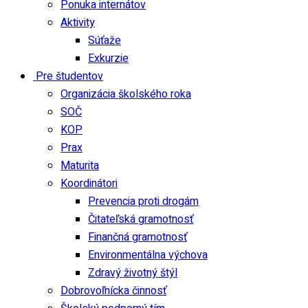
Ponuka internátov
Aktivity
Súťaže
Exkurzie
Pre študentov
Organizácia školského roka
SOČ
KOP
Prax
Maturita
Koordinátori
Prevencia proti drogám
Čitateľská gramotnosť
Finančná gramotnosť
Environmentálna výchova
Zdravý životný štýl
Dobrovoľnícka činnosť