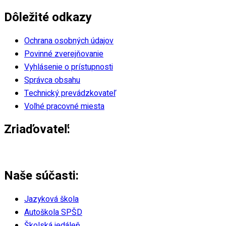
ý štýl
Dôležité odkazy
innosť
Ochrana osobných údajov
ný tím
Povinné zverejňovanie
Vyhlásenie o prístupnosti
radca
Správca obsahu
Technický prevádzkovateľ
hológ
Voľné pracovné miesta
dagóg
Zriaďovateľ:
k
tiahnutie
Naše súčasti:
EURO26
Jazyková škola
Autoškola SPŠD
Školská jedáleň