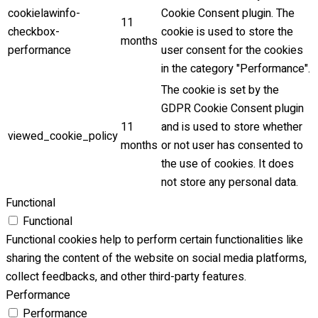
cookielawinfo-
Cookie Consent plugin. The
 jazyk
11
checkbox-
cookie is used to store the
months
jazyk
performance
user consent for the cookies
in the category "Performance".
azyk
The cookie is set by the
na jazyková skúška
GDPR Cookie Consent plugin
11
and is used to store whether
viewed_cookie_policy
k (odbor prekladateľský)
months
or not user has consented to
the use of cookies. It does
not store any personal data.
rmíny
Functional
Functional
Functional cookies help to perform certain functionalities like
sharing the content of the website on social media platforms,
collect feedbacks, and other third-party features.
ácie
Performance
Performance