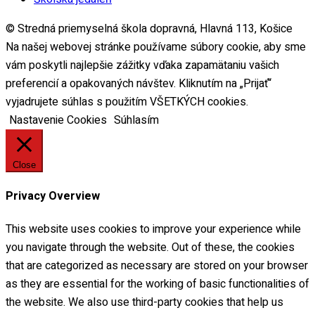
© Stredná priemyselná škola dopravná, Hlavná 113, Košice
Na našej webovej stránke používame súbory cookie, aby sme
il
vám poskytli najlepšie zážitky vďaka zapamätaniu vašich
preferencií a opakovaných návštev. Kliknutím na „Prijať“
ori
vyjadrujete súhlas s použitím VŠETKÝCH cookies.
Nastavenie Cookies
Súhlasím
kolského roka
Close
v
Privacy Overview
slucháčov
This website uses cookies to improve your experience while
kurzu
you navigate through the website. Out of these, the cookies
that are categorized as necessary are stored on your browser
lávací program
as they are essential for the working of basic functionalities of
the website. We also use third-party cookies that help us