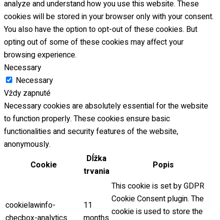
analyze and understand how you use this website. These
cookies will be stored in your browser only with your consent.
You also have the option to opt-out of these cookies. But
k
opting out of some of these cookies may affect your
yk
browsing experience.
Necessary
azyk
Necessary
Vždy zapnuté
zyk
Necessary cookies are absolutely essential for the website
yk
to function properly. These cookies ensure basic
functionalities and security features of the website,
yk
anonymously.
yk
Dĺžka
Cookie
Popis
trvania
This cookie is set by GDPR
Cookie Consent plugin. The
cookielawinfo-
11
cookie is used to store the
checbox-analytics
months