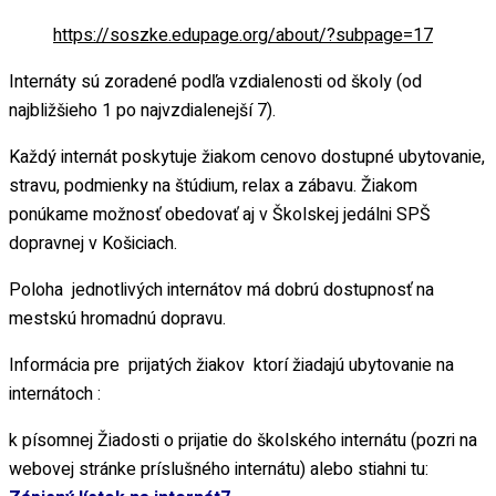
ciách
https://soszke.edupage.org/about/?subpage=17
ekonomika dopravy
Internáty sú zoradené podľa vzdialenosti od školy (od
revádzka dopravy
najbližšieho 1 po najvzdialenejší 7).
Každý internát poskytuje žiakom cenovo dostupné ubytovanie,
stravu, podmienky na štúdium, relax a zábavu. Žiakom
vací program
ponúkame možnosť obedovať aj v Školskej jedálni SPŠ
dopravnej v Košiciach.
á spôsobilosť
Poloha jednotlivých internátov má dobrú dostupnosť na
tov
mestskú hromadnú dopravu.
Informácia pre prijatých žiakov ktorí žiadajú ubytovanie na
internátoch :
k písomnej Žiadosti o prijatie do školského internátu (pozri na
webovej stránke príslušného internátu) alebo stiahni tu: