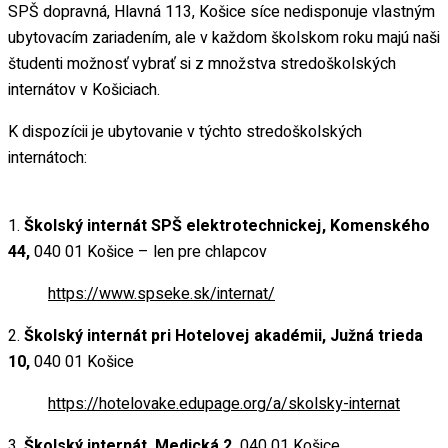
SPŠ dopravná, Hlavná 113, Košice síce nedisponuje vlastným
ubytovacím zariadením, ale v každom školskom roku majú naši
študenti možnosť vybrať si z množstva stredoškolských
internátov v Košiciach.
D
K dispozícii je ubytovanie v týchto stredoškolských
internátoch:
1.
Školský internát SPŠ elektrotechnickej, Komenského
solventov
44,
040 01 Košice – len pre chlapcov
https://www.spseke.sk/internat/
2.
Školský internát pri Hotelovej akadémii, Južná trieda
10,
040 01 Košice
https://hotelovake.edupage.org/a/skolsky-internat
áva
3.
Školský internát, Medická 2,
040 01 Košice