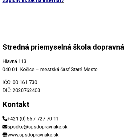
Zápisný lístok na internát
7
olského roka
Stredná priemyselná škola dopravná
Hlavná 113
040 01 Košice – mestská časť Staré Mesto
IČO: 00 161 730
oti drogám
DIČ: 2020762403
Kontakt
amotnosť
motnosť
+421 (0) 55 / 727 70 11
spsdke@spsdopravnake.sk
lna výchova
www.spsdopravnake.sk