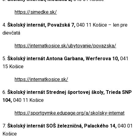
ňovanie
https://simedke.sk/
 miesta
4.
Školský internát, Považská 7,
040 11 Košice – len pre
dievčatá
https://internatkosice.sk/ubytovanie/povazska/
y
5.
Školský internát Antona Garbana, Werferova 10,
041
15 Košice
nia súborov cookies
https://internatkosice.sk/
6.
Školský internát Strednej športovej školy, Trieda SNP
nie
104,
040 11 Košice
https://sportgymke.edupage.org/a/skolsky-internat
adémia
7.
Školský internát SOŠ železničná, Palackého 14,
040 01
ka v doprave a
Košice