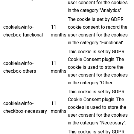
ovenského jazyka
user consent for the cookies
in the category "Analytics".
formácie
The cookie is set by GDPR
tna jazyková skúška
cookielawinfo-
11
cookie consent to record the
checbox-functional
months
user consent for the cookies
zyk
in the category "Functional".
 jazyk
This cookie is set by GDPR
Cookie Consent plugin. The
cookielawinfo-
11
jazyk
cookie is used to store the
checbox-others
months
user consent for the cookies
azyk
in the category "Other.
átna jazyková skúška
This cookie is set by GDPR
Cookie Consent plugin. The
zyk
cookielawinfo-
11
cookies is used to store the
checkbox-necessary
months
zyk
user consent for the cookies
in the category "Necessary".
This cookie is set by GDPR