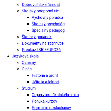
Dobrovoľnícka činnosť
Školský podporný tím
Výchovný poradca
Školský psychológ
Špeciálny pedagóg
Školský poriadok
Dokumenty na stiahnutie
Preukaz ISIC/EURO26
Jazyková škola
Oznamy
O nás
História a profil
Učitelia a lektori
Štúdium
Organizácia školského roka
Ponuka kurzov
Prijímanie poslucháčov