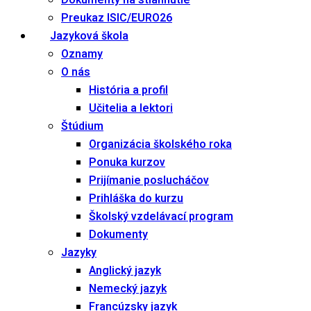
Dokumenty na stiahnutie
Preukaz ISIC/EURO26
Jazyková škola
Oznamy
O nás
História a profil
Učitelia a lektori
Štúdium
Organizácia školského roka
Ponuka kurzov
Prijímanie poslucháčov
Prihláška do kurzu
Školský vzdelávací program
Dokumenty
Jazyky
Anglický jazyk
Nemecký jazyk
Francúzsky jazyk