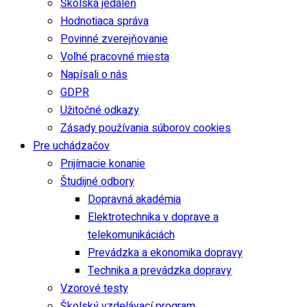
Školská jedáleň
Hodnotiaca správa
Povinné zverejňovanie
Voľné pracovné miesta
Napísali o nás
GDPR
Užitočné odkazy
Zásady používania súborov cookies
Pre uchádzačov
Prijímacie konanie
Študijné odbory
Dopravná akadémia
Elektrotechnika v doprave a
telekomunikáciách
Prevádzka a ekonomika dopravy
Technika a prevádzka dopravy
Vzorové testy
Školský vzdelávací program