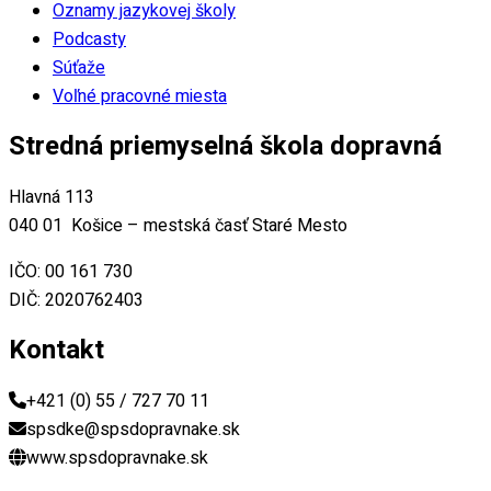
Oznamy jazykovej školy
Podcasty
Súťaže
Voľné pracovné miesta
Stredná priemyselná škola dopravná
Hlavná 113
040 01 Košice – mestská časť Staré Mesto
IČO: 00 161 730
DIČ: 2020762403
Kontakt
+421 (0) 55 / 727 70 11
spsdke@spsdopravnake.sk
www.spsdopravnake.sk