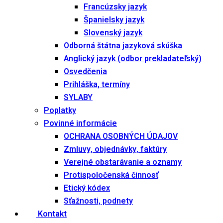
Francúzsky jazyk
Španielsky jazyk
Slovenský jazyk
Odborná štátna jazyková skúška
Anglický jazyk (odbor prekladateľský)
Osvedčenia
Prihláška, termíny
SYLABY
Poplatky
Povinné informácie
OCHRANA OSOBNÝCH ÚDAJOV
Zmluvy, objednávky, faktúry
Verejné obstarávanie a oznamy
Protispoločenská činnosť
Etický kódex
Sťažnosti, podnety
Kontakt