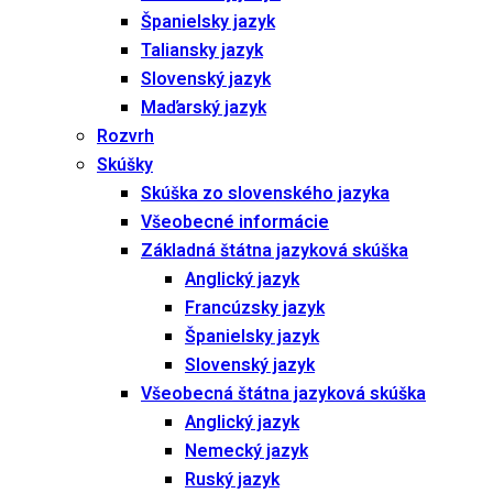
Španielsky jazyk
Taliansky jazyk
Slovenský jazyk
Maďarský jazyk
Rozvrh
Skúšky
Skúška zo slovenského jazyka
Všeobecné informácie
Základná štátna jazyková skúška
Anglický jazyk
Francúzsky jazyk
Španielsky jazyk
Slovenský jazyk
Všeobecná štátna jazyková skúška
Anglický jazyk
Nemecký jazyk
Ruský jazyk