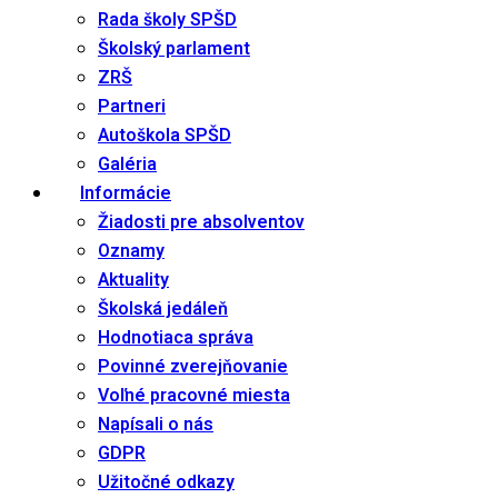
Rada školy SPŠD
Školský parlament
ZRŠ
Partneri
Autoškola SPŠD
Galéria
Informácie
Žiadosti pre absolventov
Oznamy
Aktuality
Školská jedáleň
Hodnotiaca správa
Povinné zverejňovanie
Voľné pracovné miesta
Napísali o nás
GDPR
Užitočné odkazy