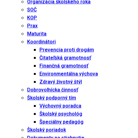
Organizácia školského roka
SOČ
KOP
Prax
Maturita
Koordinátori
Prevencia proti drogám
Čitateľská gramotnosť
Finančná gramotnosť
Environmentálna výchova
Zdravý životný štýl
Dobrovoľnícka činnosť
Školský podporný tím
Výchovný poradca
Školský psychológ
Špeciálny pedagóg
Školský poriadok