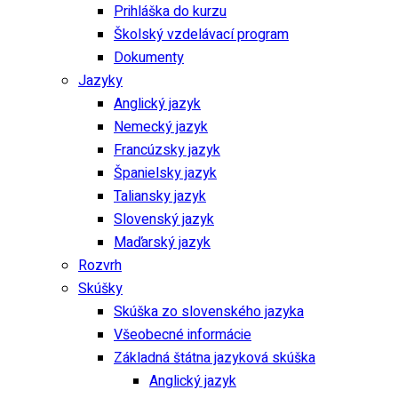
Prihláška do kurzu
Školský vzdelávací program
Dokumenty
Jazyky
Anglický jazyk
Nemecký jazyk
Francúzsky jazyk
Španielsky jazyk
Taliansky jazyk
Slovenský jazyk
Maďarský jazyk
Rozvrh
Skúšky
Skúška zo slovenského jazyka
Všeobecné informácie
Základná štátna jazyková skúška
Anglický jazyk