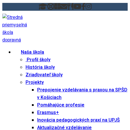
Skip
to
content
Naša škola
Profil školy
História školy
Zriaďovateľ školy
Projekty
Prepojenie vzdelávania s praxou na SPŠD
v Košiciach
Pomáhajúce profesie
Erasmus+
Inovácia pedagogických praxí na UPJŠ
Aktualizačné vzdelávanie