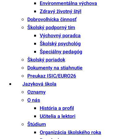
Environmentálna výchova
Zdravý životný štýl
Dobrovoľnícka činnosť
Školský podporný tím
Výchovný poradca
Školský psychológ
Špeciálny pedagóg
Školský poriadok
Dokumenty na stiahnutie
Preukaz ISIC/EURO26
Jazyková škola
Oznamy
O nás
História a profil
Učitelia a lektori
Štúdium
Organizácia školského roka