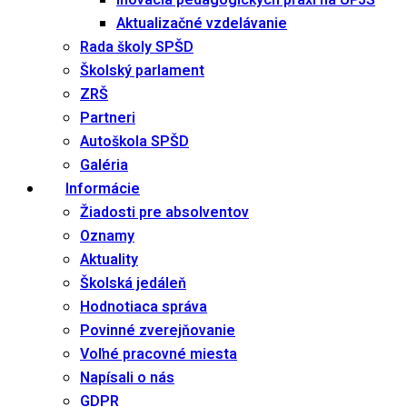
Inovácia pedagogických praxí na UPJŠ
Aktualizačné vzdelávanie
Rada školy SPŠD
Školský parlament
ZRŠ
Partneri
Autoškola SPŠD
Galéria
Informácie
Žiadosti pre absolventov
Oznamy
Aktuality
Školská jedáleň
Hodnotiaca správa
Povinné zverejňovanie
Voľné pracovné miesta
Napísali o nás
GDPR