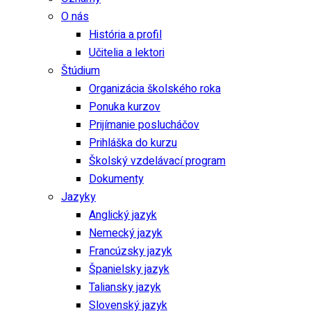
O nás
História a profil
Učitelia a lektori
Štúdium
Organizácia školského roka
Ponuka kurzov
Prijímanie poslucháčov
Prihláška do kurzu
Školský vzdelávací program
Dokumenty
Jazyky
Anglický jazyk
Nemecký jazyk
Francúzsky jazyk
Španielsky jazyk
Taliansky jazyk
Slovenský jazyk