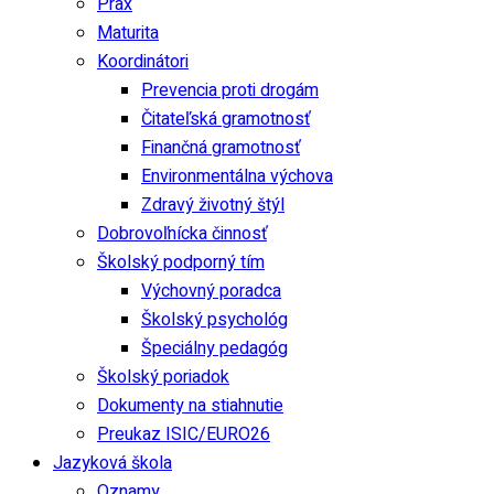
Prax
Maturita
Koordinátori
Prevencia proti drogám
Čitateľská gramotnosť
Finančná gramotnosť
Environmentálna výchova
Zdravý životný štýl
Dobrovoľnícka činnosť
Školský podporný tím
Výchovný poradca
Školský psychológ
Špeciálny pedagóg
Školský poriadok
Dokumenty na stiahnutie
Preukaz ISIC/EURO26
Jazyková škola
Oznamy