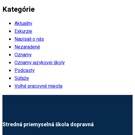
Kategórie
Aktuality
Exkurzie
Napísali o nás
Nezaradené
Oznamy
Oznamy jazykovej školy
Podcasty
Súťaže
Voľné pracovné miesta
Stredná priemyselná škola dopravná