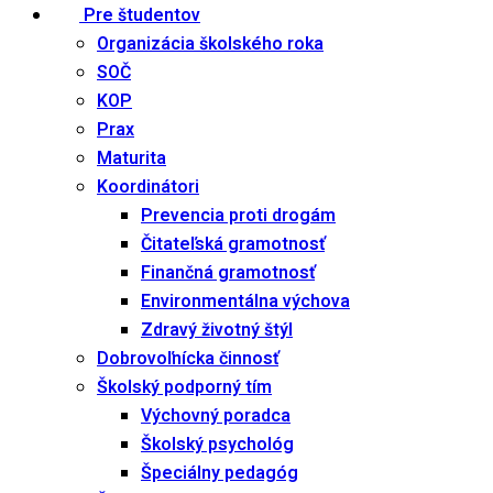
Pre študentov
Organizácia školského roka
SOČ
KOP
Prax
Maturita
Koordinátori
Prevencia proti drogám
Čitateľská gramotnosť
Finančná gramotnosť
Environmentálna výchova
Zdravý životný štýl
Dobrovoľnícka činnosť
Školský podporný tím
Výchovný poradca
Školský psychológ
Špeciálny pedagóg