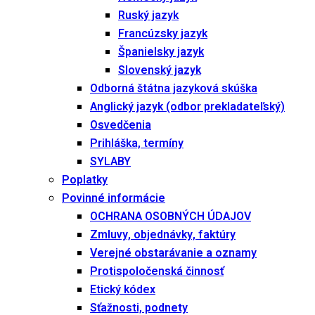
Ruský jazyk
Francúzsky jazyk
Španielsky jazyk
Slovenský jazyk
Odborná štátna jazyková skúška
Anglický jazyk (odbor prekladateľský)
Osvedčenia
Prihláška, termíny
SYLABY
Poplatky
Povinné informácie
OCHRANA OSOBNÝCH ÚDAJOV
Zmluvy, objednávky, faktúry
Verejné obstarávanie a oznamy
Protispoločenská činnosť
Etický kódex
Sťažnosti, podnety